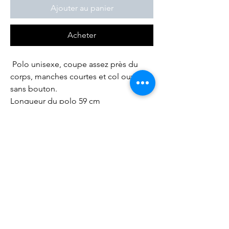
Ajouter au panier
Acheter
Polo unisexe, coupe assez près du
corps, manches courtes et col ouvert
sans bouton.
Longueur du polo 59 cm
Largeur (tour de poitrine) 90 cm
Carole mesure 1, 70 m et porte
habituellement du 36-38 (taille M).
Composition
95% Coton Oekotex
Entretien
5% Elasthanne