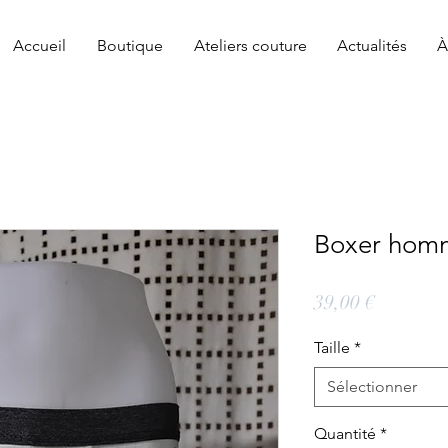
Accueil
Boutique
Ateliers couture
Actualités
À
Boxer homm
Prix
39,00 €
Taille
*
Sélectionner
Quantité
*