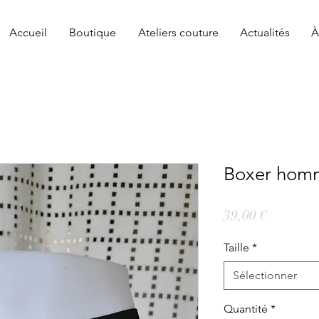
Accueil
Boutique
Ateliers couture
Actualités
À
Boxer hom
Prix
39,00 €
Taille
*
Sélectionner
Quantité
*